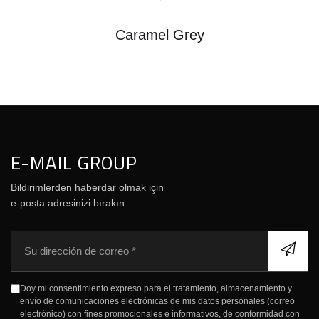
Caramel Grey
E-MAIL GROUP
Bildirimlerden haberdar olmak için
e-posta adresinizi bırakın.
C
o
r
r
Doy mi consentimiento expreso para el tratamiento, almacenamiento y
e
envío de comunicaciones electrónicas de mis datos personales (correo
o
electrónico) con fines promocionales e informativos, de conformidad con