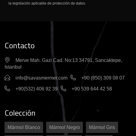
e
la legislación aplicable de protección de datos.
l
e
c
t
r
ó
Contacto
n
i
Merve Mah. Gazi Cad. No:13 34791, Sancaktepe,
c
Istanbul
o
info@savasmermer.com
+90 (850) 309 08 07
+90(532) 406 92 39
+90 539 644 42 58
Colección
Mármol Blanco
Mármol Negro
Mármol Gris