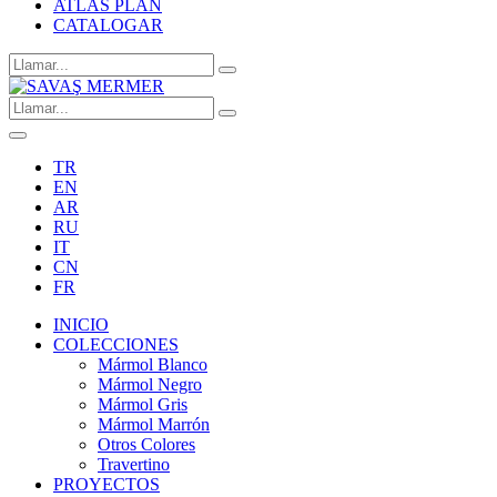
ATLAS PLAN
CATALOGAR
TR
EN
AR
RU
IT
CN
FR
INICIO
COLECCIONES
Mármol Blanco
Mármol Negro
Mármol Gris
Mármol Marrón
Otros Colores
Travertino
PROYECTOS