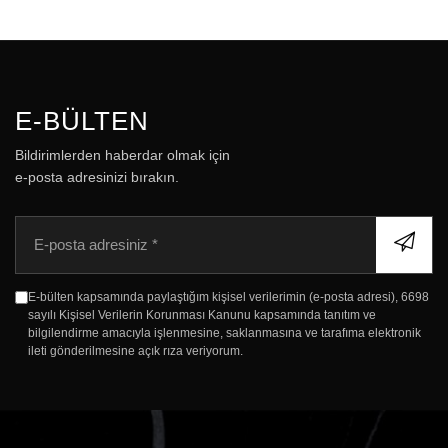
E-BÜLTEN
Bildirimlerden haberdar olmak için
e-posta adresinizi bırakın.
E
-
p
o
E-bülten kapsamında paylaştığım kişisel verilerimin (e-posta adresi), 6698
s
sayılı Kişisel Verilerin Korunması Kanunu kapsamında tanıtım ve
t
bilgilendirme amacıyla işlenmesine, saklanmasına ve tarafıma elektronik
a
ileti gönderilmesine açık rıza veriyorum.