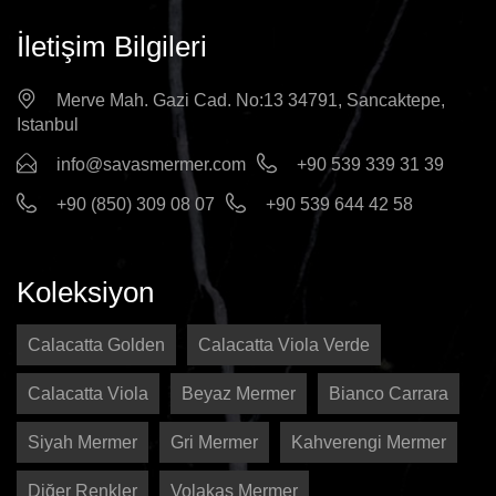
İletişim Bilgileri
Merve Mah. Gazi Cad. No:13 34791, Sancaktepe,
Istanbul
info@savasmermer.com
+90 539 339 31 39
+90 (850) 309 08 07
+90 539 644 42 58
Koleksiyon
Calacatta Golden
Calacatta Viola Verde
Calacatta Viola
Beyaz Mermer
Bianco Carrara
Siyah Mermer
Gri Mermer
Kahverengi Mermer
Diğer Renkler
Volakas Mermer