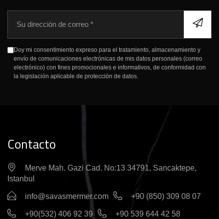
C
o
r
r
Doy mi consentimiento expreso para el tratamiento, almacenamiento y
e
envío de comunicaciones electrónicas de mis datos personales (correo
o
electrónico) con fines promocionales e informativos, de conformidad con
e
la legislación aplicable de protección de datos.
l
e
c
t
r
ó
Contacto
n
i
Merve Mah. Gazi Cad. No:13 34791, Sancaktepe,
c
Istanbul
o
info@savasmermer.com
+90 (850) 309 08 07
+90(532) 406 92 39
+90 539 644 42 58