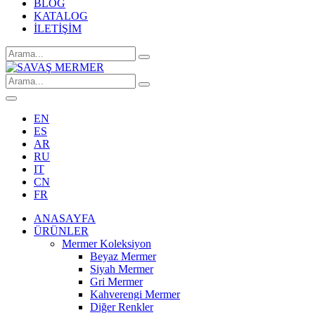
BLOG
KATALOG
İLETİŞİM
EN
ES
AR
RU
IT
CN
FR
ANASAYFA
ÜRÜNLER
Mermer Koleksiyon
Beyaz Mermer
Siyah Mermer
Gri Mermer
Kahverengi Mermer
Diğer Renkler