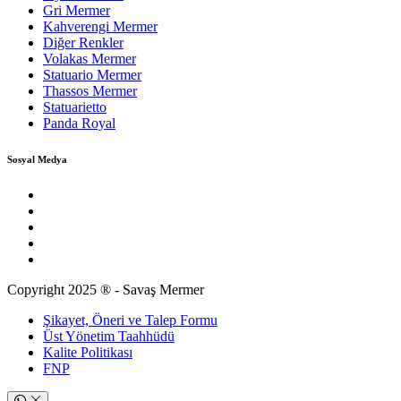
Gri Mermer
Kahverengi Mermer
Diğer Renkler
Volakas Mermer
Statuario Mermer
Thassos Mermer
Statuarietto
Panda Royal
Sosyal Medya
Copyright 2025 ® - Savaş Mermer
Şikayet, Öneri ve Talep Formu
Üst Yönetim Taahhüdü
Kalite Politikası
FNP