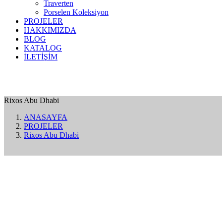
Traverten
Porselen Koleksiyon
PROJELER
HAKKIMIZDA
BLOG
KATALOG
İLETİŞİM
Rixos Abu Dhabi
ANASAYFA
PROJELER
Rixos Abu Dhabi