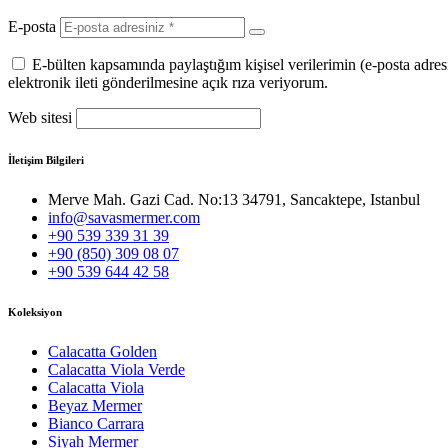
E-posta
E-bülten kapsamında paylaştığım kişisel verilerimin (e-posta adre
elektronik ileti gönderilmesine açık rıza veriyorum.
Web sitesi
İletişim Bilgileri
Merve Mah. Gazi Cad. No:13 34791, Sancaktepe, Istanbul
info@savasmermer.com
+90 539 339 31 39
+90 (850) 309 08 07
+90 539 644 42 58
Koleksiyon
Calacatta Golden
Calacatta Viola Verde
Calacatta Viola
Beyaz Mermer
Bianco Carrara
Siyah Mermer