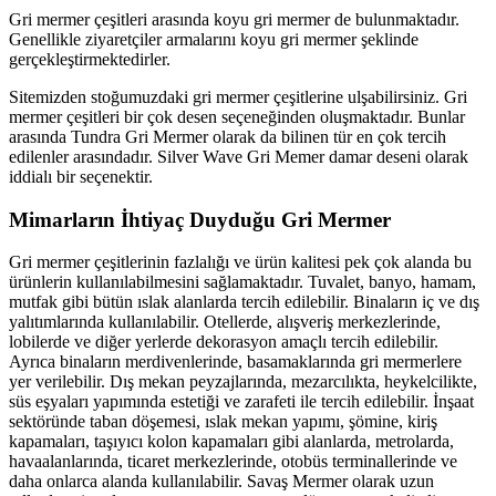
Gri mermer çeşitleri arasında koyu gri mermer de bulunmaktadır.
Genellikle ziyaretçiler armalarını koyu gri mermer şeklinde
gerçekleştirmektedirler.
Sitemizden stoğumuzdaki gri mermer çeşitlerine ulşabilirsiniz. Gri
mermer çeşitleri bir çok desen seçeneğinden oluşmaktadır. Bunlar
arasında Tundra Gri Mermer olarak da bilinen tür en çok tercih
edilenler arasındadır. Silver Wave Gri Memer damar deseni olarak
iddialı bir seçenektir.
Mimarların İhtiyaç Duyduğu Gri Mermer
Gri mermer çeşitlerinin fazlalığı ve ürün kalitesi pek çok alanda bu
ürünlerin kullanılabilmesini sağlamaktadır. Tuvalet, banyo, hamam,
mutfak gibi bütün ıslak alanlarda tercih edilebilir. Binaların iç ve dış
yalıtımlarında kullanılabilir. Otellerde, alışveriş merkezlerinde,
lobilerde ve diğer yerlerde dekorasyon amaçlı tercih edilebilir.
Ayrıca binaların merdivenlerinde, basamaklarında gri mermerlere
yer verilebilir. Dış mekan peyzajlarında, mezarcılıkta, heykelcilikte,
süs eşyaları yapımında estetiği ve zarafeti ile tercih edilebilir. İnşaat
sektöründe taban döşemesi, ıslak mekan yapımı, şömine, kiriş
kapamaları, taşıyıcı kolon kapamaları gibi alanlarda, metrolarda,
havaalanlarında, ticaret merkezlerinde, otobüs terminallerinde ve
daha onlarca alanda kullanılabilir. Savaş Mermer olarak uzun