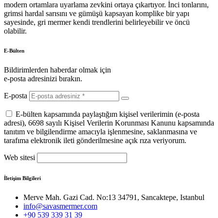
modern ortamlara uyarlama zevkini ortaya çıkartıyor. İnci tonlarını,
grimsi hardal sarısını ve gümüşü kapsayan komplike bir yapı
sayesinde, gri mermer kendi trendlerini belirleyebilir ve öncü
olabilir.
E-Bülten
Bildirimlerden haberdar olmak için
e-posta adresinizi bırakın.
E-posta
E-bülten kapsamında paylaştığım kişisel verilerimin (e-posta
adresi), 6698 sayılı Kişisel Verilerin Korunması Kanunu kapsamında
tanıtım ve bilgilendirme amacıyla işlenmesine, saklanmasına ve
tarafıma elektronik ileti gönderilmesine açık rıza veriyorum.
Web sitesi
İletişim Bilgileri
Merve Mah. Gazi Cad. No:13 34791, Sancaktepe, Istanbul
info@savasmermer.com
+90 539 339 31 39