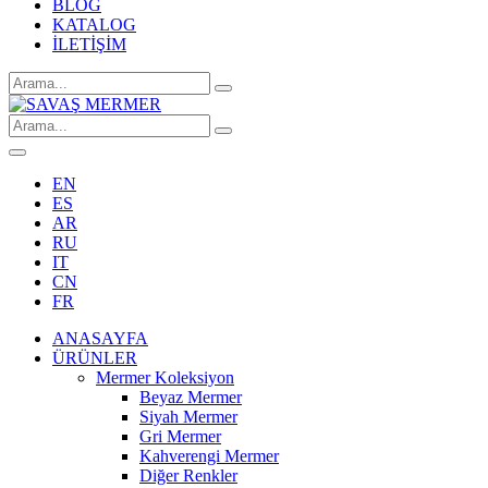
BLOG
KATALOG
İLETİŞİM
EN
ES
AR
RU
IT
CN
FR
ANASAYFA
ÜRÜNLER
Mermer Koleksiyon
Beyaz Mermer
Siyah Mermer
Gri Mermer
Kahverengi Mermer
Diğer Renkler