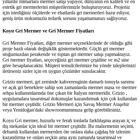
yıllardır mimarlara mermer satışı yapıyor, dünyanın en kaliteli ve en
estetik gri mermerlerini müşterilerimizle buluşturuyoruz. Projeniz
için istediğiniz ölçülerde ve ebatlarda gri mermerleri hazır ediyor,
geniş ürün stokumuzla tedarik sorunu yaşamamanızı sağlıyoruz.
Koyu Gri Mermer ve Gri Mermer Fiyatları
Gri Mermer Fiyatları, diğer mermer seçeneklerinde de olduğu gibi
proje bazlı olarak değişiklik göstermektedir. Güçlü gri mermer
stoğumuzdan perakende ve toptan gri mermer satışı yapmaktayız.
Gri mermer fiyatları, seçeceğiniz gri mermer çeşidine ve m2 sine
göre hesaplanacaktır. Müşteri temsilcilerimize bu yönde taleplerinizi
iletirseniz sizler için en uygun çözümler sunulacaktır.
Grizio mermeri, gri zeminde kahverenginin damarlı tonuyla sarımsı
ve açık gri beneklere sahip son zamanlarda mermer masa ve mermer
sehpa kullanımlarında öne çıkan bir İtalyan mermeridir. Grizio ,
uygulamalara tasarımsal dokunuşlar kazandırmak için çok kullanılan
bir mermer çeşitidir. Grizio Mermeri için Savaş Mermer Ataşehir
veya Yenidoğan'daki showroomummuza gelip görebilirsiniz.
Koyu Gri mermer, huzurlu ve ferah tonlarla farklılaşma arayan iç ve
dış mekanlar için ideal bir mermer çeşitidir. Bu malzemenin seçimi,
debamlı kullanılan mermerden öte onlara daha çağdaş bir izlenim
kazandırma ve onları seçkin ama aynı zamanda tasarımsal ve