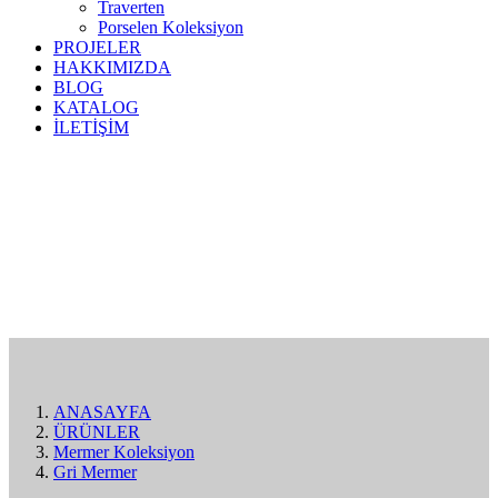
Traverten
Porselen Koleksiyon
PROJELER
HAKKIMIZDA
BLOG
KATALOG
İLETİŞİM
ANASAYFA
ÜRÜNLER
Mermer Koleksiyon
Gri Mermer