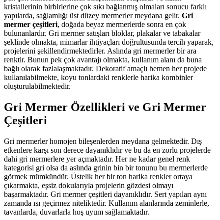
kristallerinin birbirlerine çok sıkı bağlanmış olmaları sonucu farklı
yapılarda, sağlamlığı üst düzey mermerler meydana gelir.
Gri
mermer çeşitleri
, doğada beyaz mermerlerde sonra en çok
bulunanlardır. Gri mermer satışları bloklar, plakalar ve tabakalar
şeklinde olmakta, mimarlar ihtiyaçları doğrultusunda tercih yaparak,
projelerini şekillendirmektedirler. Aslında gri mermerler bir ara
renktir. Bunun pek çok avantajı olmakta, kullanım alanı da buna
bağlı olarak fazlalaşmaktadır. Dekoratif amaçlı hemen her projede
kullanılabilmekte, koyu tonlardaki renklerle harika kombinler
oluşturulabilmektedir.
Gri Mermer Özellikleri ve Gri Mermer
Çeşitleri
Gri mermerler homojen bileşenlerden meydana gelmektedir. Dış
etkenlere karşı son derece dayanıklıdır ve bu da en zorlu projelerde
dahi gri mermerlere yer açmaktadır. Her ne kadar genel renk
kategorisi gri olsa da aslında grinin bin bir tonunu bu mermerlerde
görmek mümkündür. Üstelik her bir ton harika renkler ortaya
çıkarmakta, eşsiz dokularıyla projelerin gözdesi olmayı
başarmaktadır. Gri mermer çeşitleri dayanıklıdır. Sert yapıları aynı
zamanda ısı geçirmez niteliktedir. Kullanım alanlarında zeminlerle,
tavanlarda, duvarlarla hoş uyum sağlamaktadır.