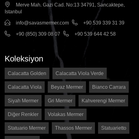
Merve Mah. Gazi Cad. No:13 34791, Sancaktepe,
Istanbul
info@savasmermer.com
+90 539 339 31 39
+90 (850) 309 08 07
+90 539 644 42 58
Koleksiyon
Calacatta Golden
Calacatta Viola Verde
Calacatta Viola
Beyaz Mermer
Bianco Carrara
Siyah Mermer
Gri Mermer
Kahverengi Mermer
Diğer Renkler
Volakas Mermer
Statuario Mermer
Thassos Mermer
Statuarietto