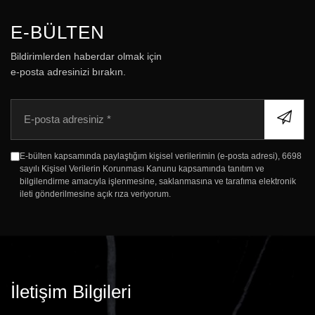
E-BÜLTEN
Bildirimlerden haberdar olmak için
e-posta adresinizi bırakın.
E
-
p
o
E-bülten kapsamında paylaştığım kişisel verilerimin (e-posta adresi), 6698
s
sayılı Kişisel Verilerin Korunması Kanunu kapsamında tanıtım ve
t
bilgilendirme amacıyla işlenmesine, saklanmasına ve tarafıma elektronik
a
ileti gönderilmesine açık rıza veriyorum.
İletişim Bilgileri