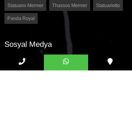
Statuario Mermer
Thassos Mermer
Statuarietto
Panda Royal
Sosyal Medya
Copyright 2025 ® - Savaş Mermer
Şikayet, Öneri ve Talep Formu
Üst Yönetim Taahhüdü
Kalite Politikası
FNP