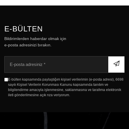
E-BÜLTEN
Bildirimlerden haberdar olmak için
e-posta adresinizi bırakın.
E
-
p
o
E-bülten kapsamında paylaştığım kişisel verilerimin (e-posta adresi), 6698
s
sayılı Kişisel Verilerin Korunması Kanunu kapsamında tanıtım ve
t
bilgilendirme amacıyla işlenmesine, saklanmasına ve tarafıma elektronik
a
ileti gönderilmesine açık rıza veriyorum.