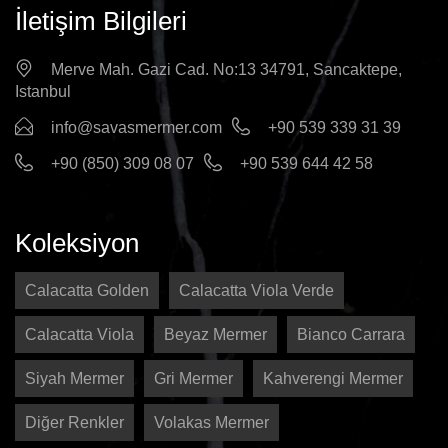
İletişim Bilgileri
Merve Mah. Gazi Cad. No:13 34791, Sancaktepe,
Istanbul
info@savasmermer.com
+90 539 339 31 39
+90 (850) 309 08 07
+90 539 644 42 58
Koleksiyon
Calacatta Golden
Calacatta Viola Verde
Calacatta Viola
Beyaz Mermer
Bianco Carrara
Siyah Mermer
Gri Mermer
Kahverengi Mermer
Diğer Renkler
Volakas Mermer