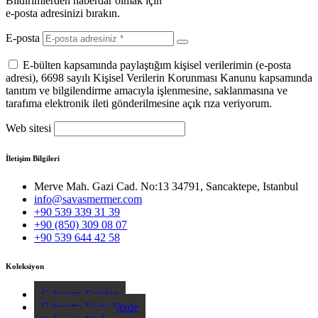
Bildirimlerden haberdar olmak için
e-posta adresinizi bırakın.
E-posta
E-bülten kapsamında paylaştığım kişisel verilerimin (e-posta
adresi), 6698 sayılı Kişisel Verilerin Korunması Kanunu kapsamında
tanıtım ve bilgilendirme amacıyla işlenmesine, saklanmasına ve
tarafıma elektronik ileti gönderilmesine açık rıza veriyorum.
Web sitesi
İletişim Bilgileri
Merve Mah. Gazi Cad. No:13 34791, Sancaktepe, Istanbul
info@savasmermer.com
+90 539 339 31 39
+90 (850) 309 08 07
+90 539 644 42 58
Koleksiyon
Calacatta Golden
Calacatta Viola Verde