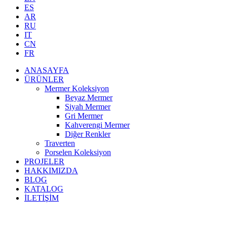
ES
AR
RU
IT
CN
FR
ANASAYFA
ÜRÜNLER
Mermer Koleksiyon
Beyaz Mermer
Siyah Mermer
Gri Mermer
Kahverengi Mermer
Diğer Renkler
Traverten
Porselen Koleksiyon
PROJELER
HAKKIMIZDA
BLOG
KATALOG
İLETİŞİM