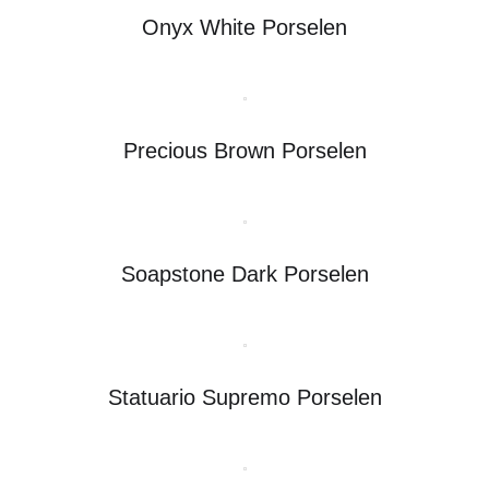
Onyx White Porselen
Precious Brown Porselen
Soapstone Dark Porselen
Statuario Supremo Porselen