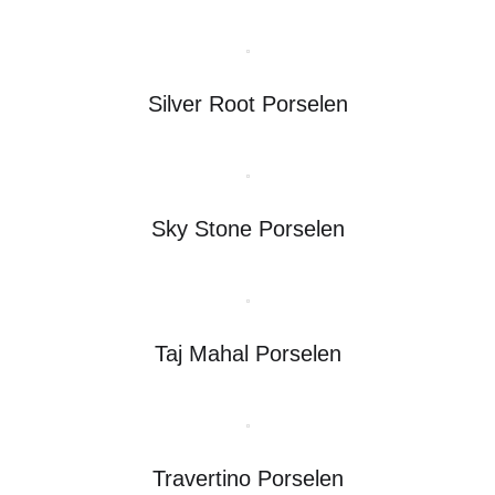
Silver Root Porselen
Sky Stone Porselen
Taj Mahal Porselen
Travertino Porselen