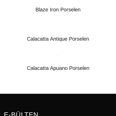
Blaze Iron Porselen
Calacatta Antique Porselen
Calacatta Apuano Porselen
E-BÜLTEN