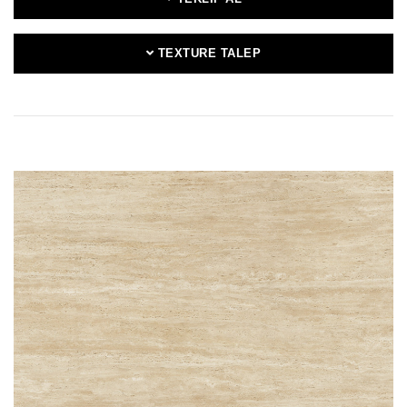
TEXTURE TALEP