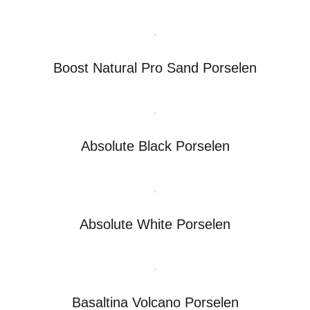
Boost Natural Pro Sand Porselen
Absolute Black Porselen
Absolute White Porselen
Basaltina Volcano Porselen