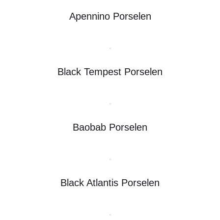
Apennino Porselen
Black Tempest Porselen
Baobab Porselen
Black Atlantis Porselen