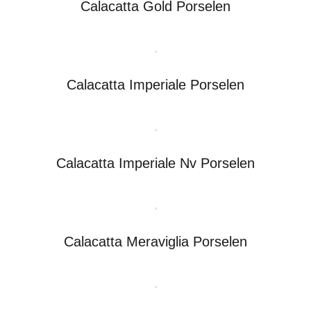
Calacatta Gold Porselen
Calacatta Imperiale Porselen
Calacatta Imperiale Nv Porselen
Calacatta Meraviglia Porselen