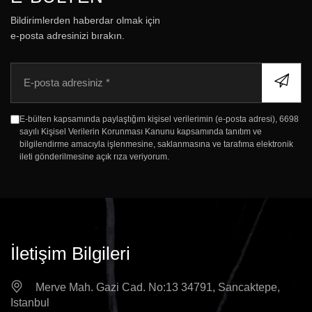
Bildirimlerden haberdar olmak için
e-posta adresinizi bırakın.
E
-
p
o
E-bülten kapsamında paylaştığım kişisel verilerimin (e-posta adresi), 6698
s
sayılı Kişisel Verilerin Korunması Kanunu kapsamında tanıtım ve
t
bilgilendirme amacıyla işlenmesine, saklanmasına ve tarafıma elektronik
a
ileti gönderilmesine açık rıza veriyorum.
İletişim Bilgileri
Merve Mah. Gazi Cad. No:13 34791, Sancaktepe,
Istanbul