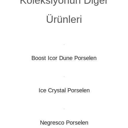
Koleksiyonun Diğer
Ürünleri
Boost Icor Dune Porselen
Ice Crystal Porselen
Negresco Porselen