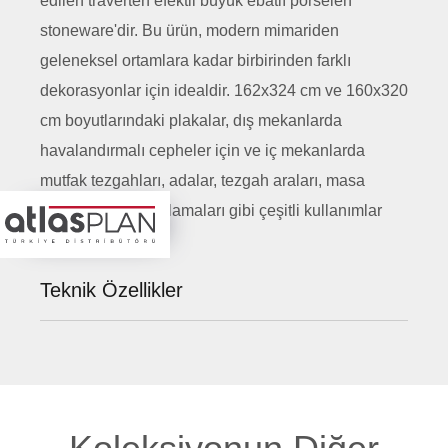
edilen traverten efektli büyük ebatlı porselen
stoneware'dir. Bu ürün, modern mimariden
geleneksel ortamlara kadar birbirinden farklı
dekorasyonlar için idealdir. 162x324 cm ve 160x320
cm boyutlarındaki plakalar, dış mekanlarda
havalandırmalı cepheler için ve iç mekanlarda
mutfak tezgahları, adalar, tezgah araları, masa
üstleri ve kapı kaplamaları gibi çeşitli kullanımlar
için uygundur.
Teknik Özellikler