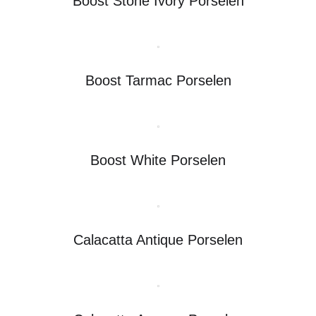
Boost Stone Ivory Porselen
Boost Tarmac Porselen
Boost White Porselen
Calacatta Antique Porselen