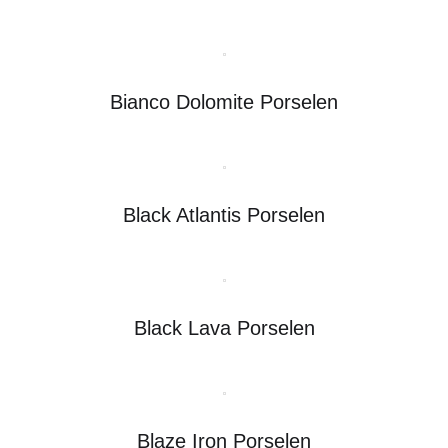
Bianco Dolomite Porselen
Black Atlantis Porselen
Black Lava Porselen
Blaze Iron Porselen