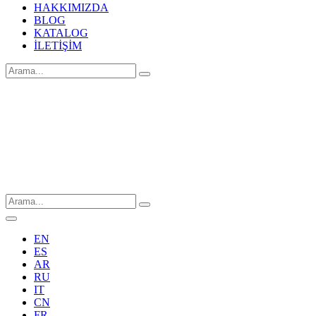
HAKKIMIZDA
BLOG
KATALOG
İLETİŞİM
EN
ES
AR
RU
IT
CN
FR