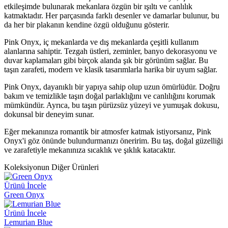
etkileşimde bulunarak mekanlara özgün bir ışıltı ve canlılık
katmaktadır. Her parçasında farklı desenler ve damarlar bulunur, bu
da her bir plakanın kendine özgü olduğunu gösterir.
Pink Onyx, iç mekanlarda ve dış mekanlarda çeşitli kullanım
alanlarına sahiptir. Tezgah üstleri, zeminler, banyo dekorasyonu ve
duvar kaplamaları gibi birçok alanda şık bir görünüm sağlar. Bu
taşın zarafeti, modern ve klasik tasarımlarla harika bir uyum sağlar.
Pink Onyx, dayanıklı bir yapıya sahip olup uzun ömürlüdür. Doğru
bakım ve temizlikle taşın doğal parlaklığını ve canlılığını korumak
mümkündür. Ayrıca, bu taşın pürüzsüz yüzeyi ve yumuşak dokusu,
dokunsal bir deneyim sunar.
Eğer mekanınıza romantik bir atmosfer katmak istiyorsanız, Pink
Onyx'i göz önünde bulundurmanızı öneririm. Bu taş, doğal güzelliği
ve zarafetiyle mekanınıza sıcaklık ve şıklık katacaktır.
Koleksiyonun Diğer Ürünleri
Ürünü İncele
Green Onyx
Ürünü İncele
Lemurian Blue