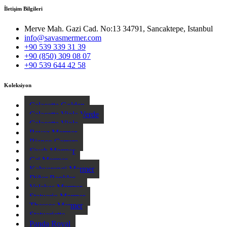
İletişim Bilgileri
Merve Mah. Gazi Cad. No:13 34791, Sancaktepe, Istanbul
info@savasmermer.com
+90 539 339 31 39
+90 (850) 309 08 07
+90 539 644 42 58
Koleksiyon
Calacatta Golden
Calacatta Viola Verde
Calacatta Viola
Beyaz Mermer
Bianco Carrara
Siyah Mermer
Gri Mermer
Kahverengi Mermer
Diğer Renkler
Volakas Mermer
Statuario Mermer
Thassos Mermer
Statuarietto
Panda Royal